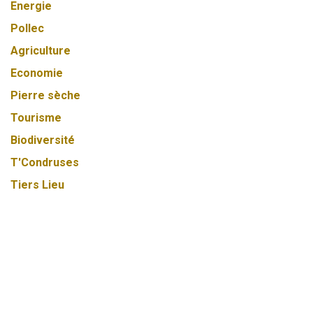
Energie
Pollec
Agriculture
Economie
Pierre sèche
Tourisme
Biodiversité
T'Condruses
Tiers Lieu
Entretien-Haies
Général
Rénovation énergétique - Rénovénergie
Voyager