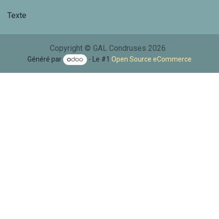
Texte
Copyright © GAL Condruses 2026
Généré par
- Le #1
Open Source eCommerce